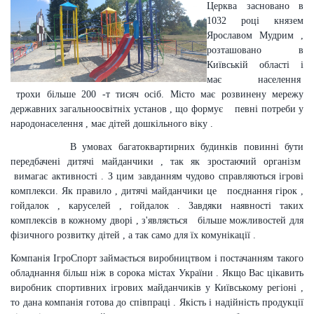
Церква засновано в
1032 році князем
Ярославом Мудрим ,
розташовано в
Київській області і
має населення
трохи більше 200 -т тисяч осіб. Місто має розвинену мережу
державних загальноосвітніх установ , що формує певні потреби у
народонаселення , має дітей дошкільного віку .
В умовах багатоквартирних будинків повинні бути
передбачені дитячі майданчики , так як зростаючий організм
вимагає активності . З цим завданням чудово справляються ігрові
комплекси. Як правило , дитячі майданчики це поєднання гірок ,
гойдалок , каруселей , гойдалок . Завдяки наявності таких
комплексів в кожному дворі , з'являється більше можливостей для
фізичного розвитку дітей , а так само для їх комунікації .
Компанія ІгроСпорт займається виробництвом і постачанням такого
обладнання більш ніж в сорока містах України . Якщо Вас цікавить
виробник спортивних ігрових майданчиків у Київському регіоні ,
то дана компанія готова до співпраці . Якість і надійність продукції