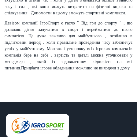
актуально в літній час , коли у дітей з'являється більше вільного
часу і сил , які вони можуть витратити на фізичні вправи та
спілкування . Допомогти в цьому зможуть спортивні комплекси.
Девізом компанії ІгроСпорт є гасло " Від гри до спорту " , що
дозволяє дітям залучатися в спорт і перейматися до нього
симпатією. Це дуже важливо для майбутнього , особливо в
підлітковий період , коли правильне проведення часу забезпечує
успіх у майбутньому. Монтаж і установку всіх ігрових комплексів
компанія бере на себе , вартість та деталі можна уточнювати у
менеджера , який із задоволенням відповість на всі
питання.Придбати ігрове обладнання можливо не виходячи з дому.