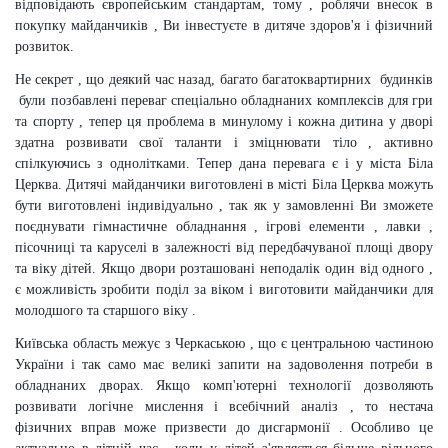
відповідають європейським стандартам, тому , роблячи внесок в
покупку майданчиків , Ви інвестуєте в дитяче здоров'я і фізичний
розвиток.
Не секрет , що деякий час назад, багато багатоквартирних будинків
були позбавлені переваг спеціально обладнаних комплексів для гри
та спорту , тепер ця проблема в минулому і кожна дитина у дворі
здатна розвивати свої таланти і зміцнювати тіло , активно
спілкуючись з однолітками. Тепер дана перевага є і у міста Біла
Церква. Дитячі майданчики виготовлені в місті Біла Церква можуть
бути виготовлені індивідуально , так як у замовленні Ви зможете
поєднувати гімнастичне обладнання , ігрові елементи , лавки ,
пісочниці та каруселі в залежності від передбачуваної площі двору
та віку дітей. Якщо двори розташовані неподалік один від одного ,
є можливість зробити поділ за віком і виготовити майданчики для
молодшого та старшого віку .
Київська область межує з Черкаською , що є центральною частиною
України і так само має великі запити на задоволення потреби в
обладнаних дворах. Якщо комп'ютерні технології дозволяють
розвивати логічне мислення і всебічний аналіз , то нестача
фізичних вправ може призвести до дисгармонії . Особливо це