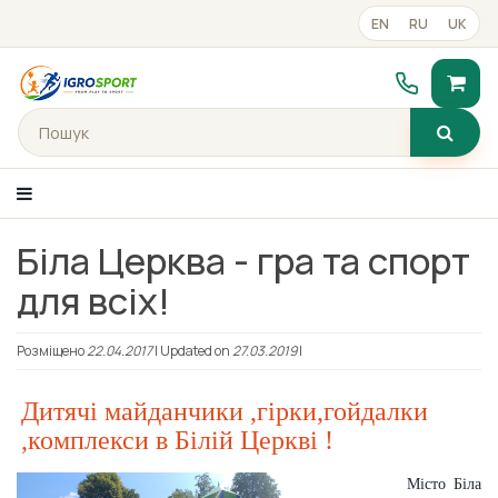
EN
RU
UK
Біла Церква - гра та спорт
Каталог товарiв
для всіх!
Портфоліо
Розміщено
22.04.2017
| Updated on
27.03.2019
|
Готові рішення
Дитячі майданчики ,гірки,гойдалки
Прайс-лист
,комплекси в Білій Церкві !
Місто Біла
Контакти