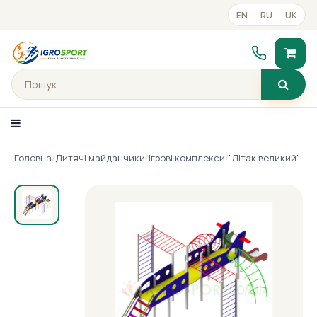
EN
RU
UK
Головна
/
Дитячі майданчики
/
Ігрові комплекси
/
"Літак великий"
Каталог товарiв
Портфоліо
Готові рішення
Прайс-лист
Контакти