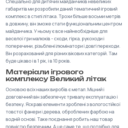
Спеціально для дитячих майданчиків невеликих
габаритів ми розробили даний тематичний ігровий
комплекс в стилі літака. Трохи більше восьми метрів
в довжину, він зможе стати функціональним центром
майданчика. У ньому є все найнеобхідніше для
веселої гри малюків - сходи, гірка, рукоходи і
поперечини, різьблені ілюмінатори і довгі переходи.
Він розрахований для різних вікових категорій. Там
буде цікаво і в 1 рік, і в 10 років.
Матеріали ігрового
комплексу Великий літак
Основою всіх наших виробів є метал. Міцний і
довговічний він забезпечує тривалу експлуатацію і
безпеку. Яскраві елементи зроблені з вологостійкої
товстої фанери і дерева, оброблених фарбою на
водній основі. Таке поєднання робить наш товар
повністю безпечним. А це саме те, що потрібно для