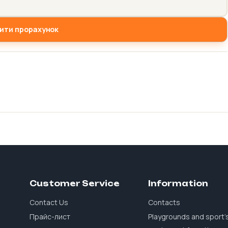
ити прорахунок
Customer Service
Information
Contact Us
Contacts
Прайс-лист
Playgrounds and sport'