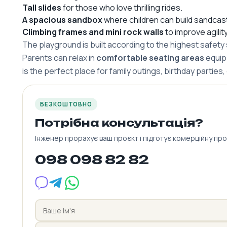
Tall slides
for those who love thrilling rides.
A spacious sandbox
where children can build sandcastl
Climbing frames and mini rock walls
to improve agilit
The playground is built according to the highest safety
Parents can relax in
comfortable seating areas
equip
is the perfect place for family outings, birthday parties, o
БЕЗКОШТОВНО
Потрібна консультація?
Інженер прорахує ваш проєкт і підготує комерційну пр
098 098 82 82