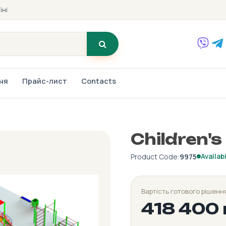
їні
ння
Прайс-лист
Contacts
Children's
Product Code:
9975
Availabi
Вартість готового рішенн
418 400 