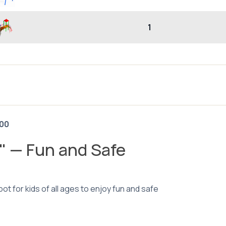
1
00
d" — Fun and Safe
t for kids of all ages to enjoy fun and safe