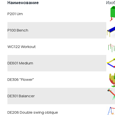
Наименование
Изо
P201 Urn
P100 Bench
WC122 Workout
DE601 Medium
DE306 "Flower"
DE301 Balancer
DE206 Double swing oblique