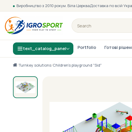
Виробництво з 2010 року
м. Біла Церква
Доставка по всій Укра
Portfolio
Готові ріше
text_catalog_panel
/
Turnkey solutions
/
Children's playground "Sid"