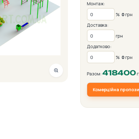
Монтаж:
%
0
грн
Доставка:
грн
Додатково:
%
0
грн
418400
Разом:
г
Комерційна пропози