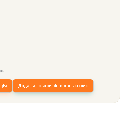
рн
ція
Додати товари рішення в кошик