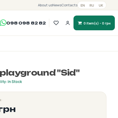
About us
News
Contacts
EN
RU
UK
098 098 82 82
0 item(s) - 0 грн
 playground "Sid"
lity: In Stock
я:
грн