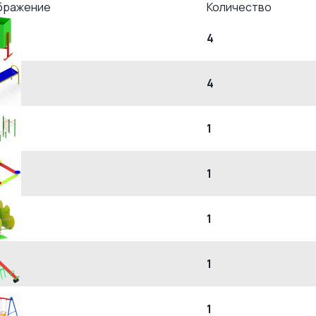
бражение
Количество
4
4
1
1
1
1
1