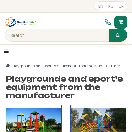
EN
RU
UK
/
Playgrounds and sport's equipment from the manufacturer
text_catalog_panel
Playgrounds and sport's
Portfolio
equipment from the
manufacturer
Готові рішення
Прайс-лист
Contacts