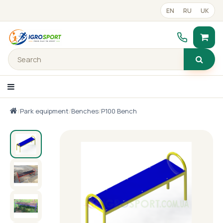
EN
RU
UK
/
Park equipment
/
Benches
/
P100 Bench
text_catalog_panel
Portfolio
Готові рішення
Прайс-лист
Contacts