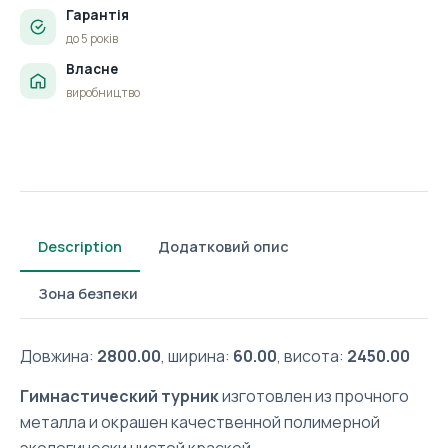
Гарантія
до 5 років
Власне
виробництво
Description
Додатковий опис
Зона безпеки
Довжина:
2800.00
, ширина:
60.00
, висота:
2450.00
Гимнастический турник
изготовлен из прочного
металла и окрашен качественной полимерной
экологически чистой краской.