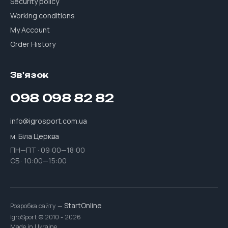
Security policy
Working conditions
My Account
Order History
Зв'язок
098 098 82 82
info@igrosport.com.ua
м. Біла Церква
ПН—ПТ · 09:00—18:00
СБ · 10:00—15:00
StartOnline
Розробка сайту —
IgroSport © 2010 - 2026
Made in Ukraine