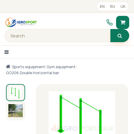
EN
RU
UK
/
Sports equipment
/
Gym equipment
/
text_catalog_panel
GO206 Double horizontal bar
Portfolio
Готові рішення
Прайс-лист
Contacts