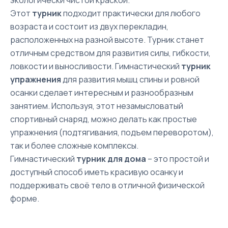
Этот
турник
подходит практически для любого
возраста и состоит из двух перекладин,
расположенных на разной высоте. Турник станет
отличным средством для развития силы, гибкости,
ловкости и выносливости. Гимнастический
турник
упражнения
для развития мышц спины и ровной
осанки сделает интересным и разнообразным
занятием. Используя, этот незамысловатый
спортивный снаряд, можно делать как простые
упражнения (подтягивания, подъем переворотом),
так и более сложные комплексы.
Гимнастический
турник для дома
– это простой и
доступный способ иметь красивую осанку и
поддерживать своё тело в отличной физической
форме.