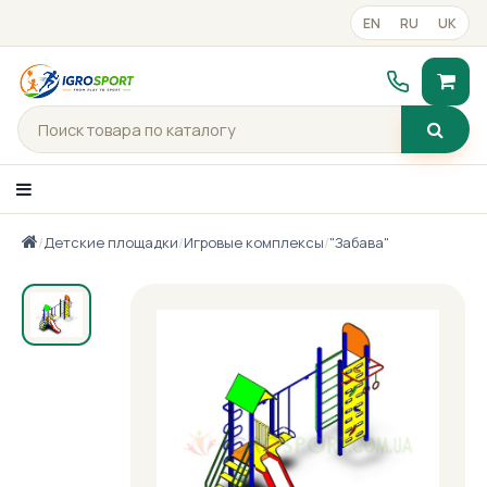
EN
RU
UK
/
Детские площадки
/
Игровые комплексы
/
"Забава"
Каталог товаров
Портфолио
Готові рішення
Прайс-лист
Контакты