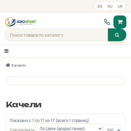
EN
RU
UK
/
Качели
Каталог товаров
Портфолио
Готові рішення
Качели
Прайс-лист
Показано с 1 по 17 из 17 (всего 1 страниц)
Контакты
Сортировать: