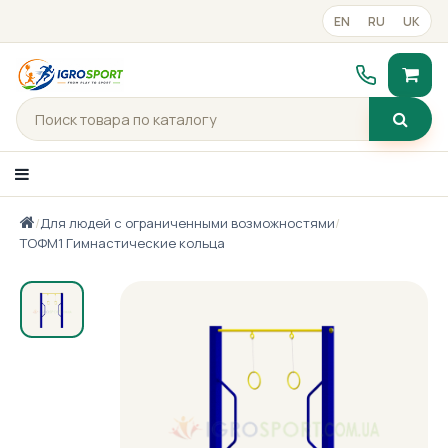
EN
RU
UK
/
Для людей с ограниченными возможностями
/
Каталог товаров
ТОФМ1 Гимнастические кольца
Портфолио
Готові рішення
Прайс-лист
Контакты