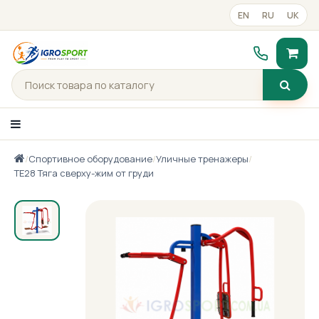
EN
RU
UK
/
Спортивное оборудование
/
Уличные тренажеры
/
Каталог товаров
ТЕ28 Тяга сверху-жим от груди
Портфолио
Готові рішення
Прайс-лист
Контакты