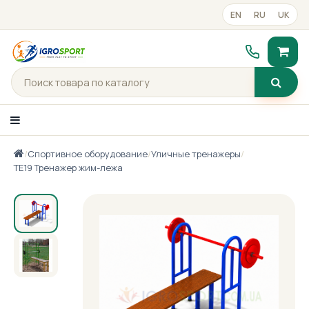
EN
RU
UK
/
Спортивное оборудование
/
Уличные тренажеры
/
Каталог товаров
ТЕ19 Тренажер жим-лежа
Портфолио
Готові рішення
Прайс-лист
Контакты