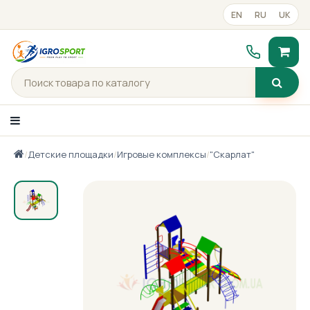
EN
RU
UK
/
Детские площадки
/
Игровые комплексы
/
"Скарлат"
Каталог товаров
Портфолио
Готові рішення
Прайс-лист
Контакты