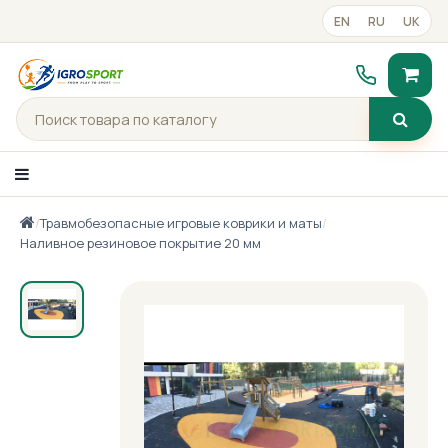
EN
RU
UK
/
Травмобезопасные игровые коврики и маты
/
Каталог товаров
Наливное резиновое покрытие 20 мм
Портфолио
Готові рішення
Прайс-лист
Контакты