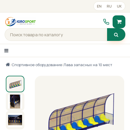
EN
RU
UK
/
Спортивное оборудование
/
Лава запасных на 10 мест
Каталог товаров
Портфолио
Готові рішення
Прайс-лист
Контакты