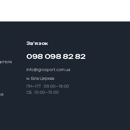
Зв'язок
е
098 098 82 82
дителя
info@igrosport.com.ua
м. Біла Церква
ПН—ПТ · 09:00—18:00
СБ · 10:00—15:00
ке