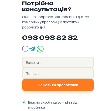
Потрібна
консультація?
Інженер прорахує ваш проєкт і підготує
комерційну пропозицію протягом 1
робочого дня.
098 098 82 82
Замовити прорахунок
Власне виробництво — ціни від
виробника