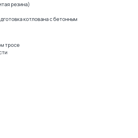
итая резина)
одготовка котлована с бетонным
ом тросе
сти