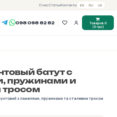
О нас
Статьи
Контакты
EN
RU
UK
098 098 82 82
Товаров 0
(0 грн)
нтовый батут с
, пружинами и
 тросом
ґрунтовий з ламелями, пружинами та сталевим тросом