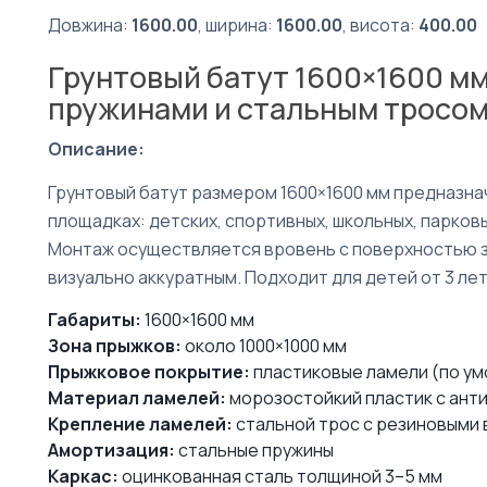
Довжина:
1600.00
, ширина:
1600.00
, висота:
400.00
Грунтовый батут 1600×1600 мм
пружинами и стальным тросо
Описание:
Грунтовый батут размером 1600×1600 мм предназна
площадках: детских, спортивных, школьных, парковы
Монтаж осуществляется вровень с поверхностью з
визуально аккуратным. Подходит для детей от 3 лет
Габариты:
1600×1600 мм
Зона прыжков:
около 1000×1000 мм
Прыжковое покрытие:
пластиковые ламели (по ум
Материал ламелей:
морозостойкий пластик с ан
Крепление ламелей:
стальной трос с резиновыми 
Амортизация:
стальные пружины
Каркас:
оцинкованная сталь толщиной 3–5 мм