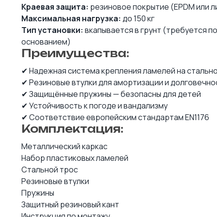
Краевая защита:
резиновое покрытие (EPDM или л
Максимальная нагрузка:
до 150 кг
Тип установки:
вкапывается в грунт (требуется п
основанием)
Преимущества:
✔ Надежная система крепления ламелей на стальн
✔ Резиновые втулки для амортизации и долговечно
✔ Защищённые пружины — безопасны для детей
✔ Устойчивость к погоде и вандализму
✔ Соответствие европейским стандартам EN1176
Комплектация:
Металлический каркас
Набор пластиковых ламелей
Стальной трос
Резиновые втулки
Пружины
Защитный резиновый кант
Инструкция по монтажу