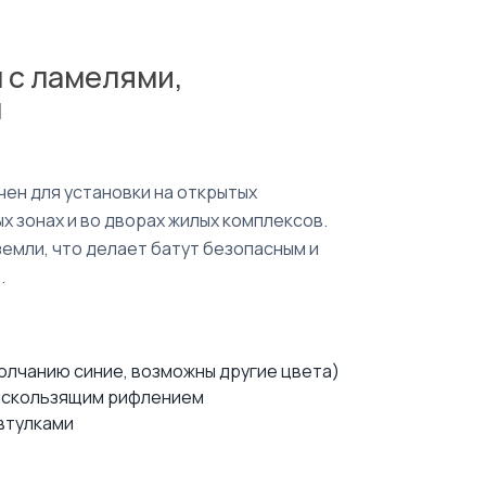
 с ламелями,
м
чен для установки на открытых
х зонах и во дворах жилых комплексов.
емли, что делает батут безопасным и
.
олчанию синие, возможны другие цвета)
тискользящим рифлением
втулками