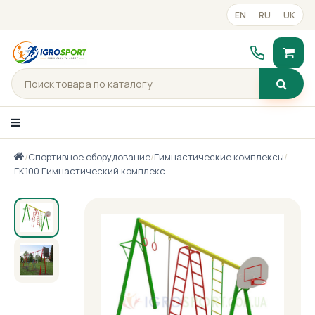
EN
RU
UK
/
Спортивное оборудование
/
Гимнастические комплексы
/
Каталог товаров
ГК100 Гимнастический комплекс
Портфолио
Готові рішення
Прайс-лист
Контакты