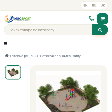
EN
RU
UK
/
Готовые решения
/
Детская площадка "Лилу"
Каталог товаров
Портфолио
Готові рішення
Прайс-лист
Контакты