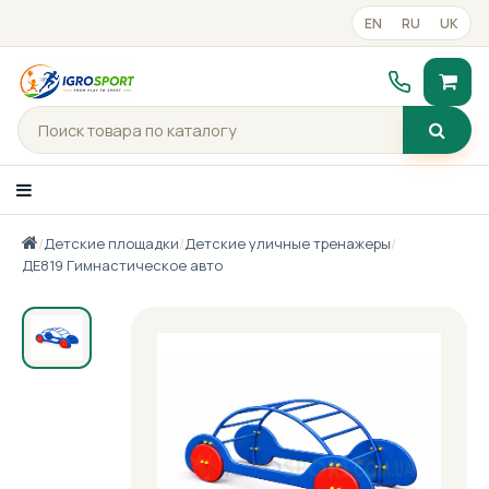
EN
RU
UK
/
Детские площадки
/
Детские уличные тренажеры
/
Каталог товаров
ДЕ819 Гимнастическое авто
Портфолио
Готові рішення
Прайс-лист
Контакты