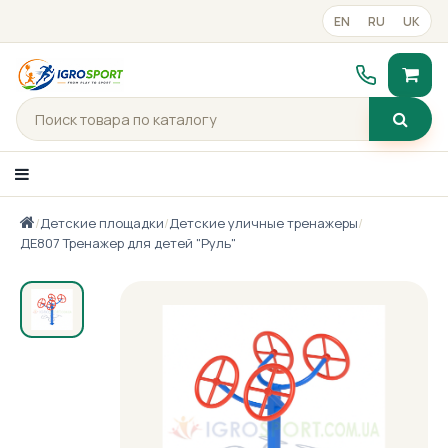
EN
RU
UK
/
Детские площадки
/
Детские уличные тренажеры
/
Каталог товаров
ДЕ807 Тренажер для детей "Руль"
Портфолио
Готові рішення
Прайс-лист
Контакты