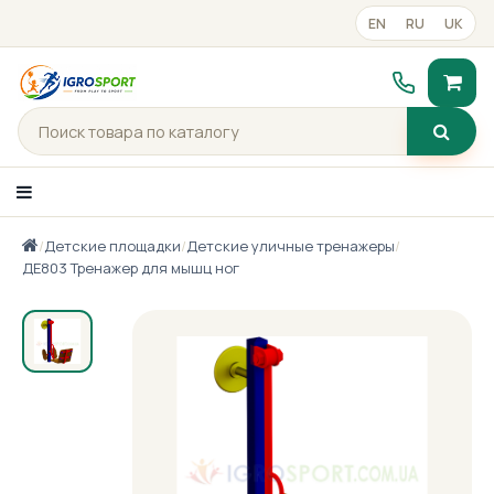
EN
RU
UK
/
Детские площадки
/
Детские уличные тренажеры
/
Каталог товаров
ДЕ803 Тренажер для мышц ног
Портфолио
Готові рішення
Прайс-лист
Контакты