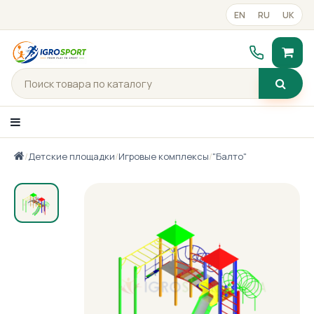
EN
RU
UK
/
Детские площадки
/
Игровые комплексы
/
"Балто"
Каталог товаров
Портфолио
Готові рішення
Прайс-лист
Контакты