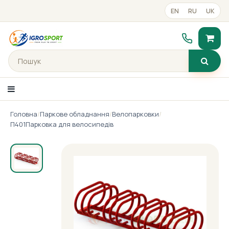
EN
RU
UK
Головна
/
Паркове обладнання
/
Велопарковки
/
Каталог товарiв
П401Парковка для велосипедів
Портфоліо
Готові рішення
Прайс-лист
Контакти