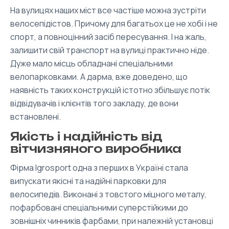
На вулицях наших міст все частіше можна зустріти
велосепідістов. Причому для багатьох це не хобі і не
спорт, а повноцінний засіб пересування. І на жаль,
залишити свій транспорт на вулиці практично ніде.
Дуже мало місць обладнані спеціальними
велопарковками. А дарма, вже доведено, що
наявність таких конструкцій істотно збільшує потік
відвідувачів і клієнтів того закладу, де вони
встановлені.
Якість і надійність від
вітчизняного виробника
Фірма Igrosport одна з перших в Україні стала
випускати якісні та надійні парковки для
велосипедів. Виконані з товстого міцного металу,
пофарбовані спеціальними суперстійкими до
зовнішніх чинників фарбами, при належній установці