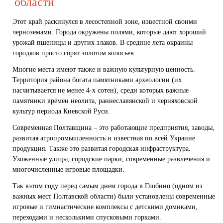
области
Этот край раскинулся в лесостепной зоне, известной своими
черноземами. Города окружены полями, которые дают хороший
урожай пшеницы и других злаков. В средине лета окраины
городков просто горят золотом колосьев.
Многие места имеют также и важную культурную ценность.
Территория района богата памятниками археологии (их
насчитывается не менее 4-х сотен), среди которых важные
памятники времен неолита, раннеславянской и черняховской
культур периода Киевской Руси.
Современная Полтавщина – это работающие предприятия, заводы,
развитая агропромышленность и известная по всей Украине
продукция. Также это развитая городская инфраструктура.
Ухоженные улицы, городские парки, современные развлечения и
многочисленные игровые площадки.
Так вэтом году перед самым днем города в Глобино (одном из
важных мест Полтавской области) были установлены современные
игровые и
гимнастические комплексы
с
детскими домиками
,
переходами и несколькими спусковыми
горками
.