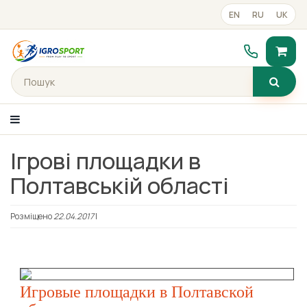
EN
RU
UK
Ігрові площадки в
Каталог товарiв
Полтавській області
Портфоліо
Розміщено
22.04.2017
|
Готові рішення
Прайс-лист
Игровые площадки в Полтавской
Контакти