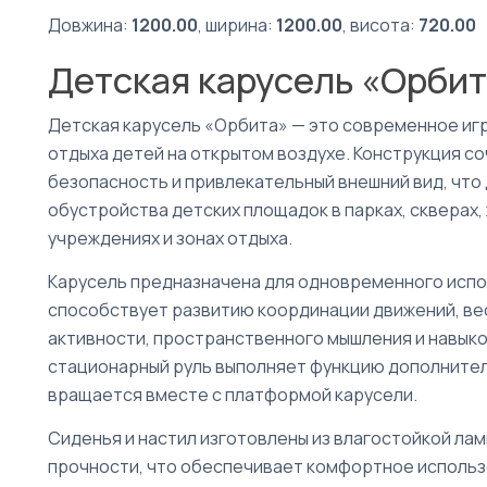
Довжина:
1200.00
, ширина:
1200.00
, висота:
720.00
Детская карусель «Орбит
Детская карусель «Орбита» — это современное иг
отдыха детей на открытом воздухе. Конструкция со
безопасность и привлекательный внешний вид, что
обустройства детских площадок в парках, скверах,
учреждениях и зонах отдыха.
Карусель предназначена для одновременного испо
способствует развитию координации движений, ве
активности, пространственного мышления и навыко
стационарный руль выполняет функцию дополнител
вращается вместе с платформой карусели.
Сиденья и настил изготовлены из влагостойкой л
прочности, что обеспечивает комфортное использ