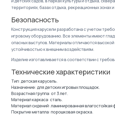
и детских садов, в парках культуры и отдыха, сквер
территориях, базах отдыха, рекреационных зонах 
Безопасность
Конструкция карусели разработана с учетом требо
игровому оборудованию. Все элементы имеют гладк
опасных выступов. Материалы отличаются высокой
устойчивостью к внешним воздействиям.
Изделие изготавливается в соответствии с требова
Технические характеристики
Тип: детская карусель.
Назначение: для детских игровых площадок.
Возрастная группа: от 3 лет.
Материал каркаса: сталь.
Материал сидений: ламинированная влагостойкая 
Покрытие металла: порошковая окраска.