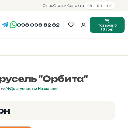
О нас
Статьи
Контакты
EN
RU
UK
098 098 82 82
Товаров 0
(0 грн)
русель "Орбита"
іта"
Доступность: На складе
рн