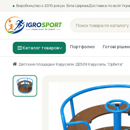
Виробництво з 2010 року
м. Біла Церква
Доставка по всій Укра
Портфолио
Готові ріше
Каталог товаров
/
Детские площадки
/
Карусели
/
ДЕ509 Карусель "Орбита"