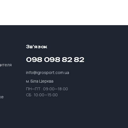
Зв'язок
е
098 098 82 82
дителя
info@igrosport.com.ua
м. Біла Церква
ПН—ПТ · 09:00—18:00
СБ · 10:00—15:00
ке