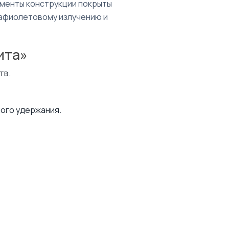
ементы конструкции покрыты
рафиолетовому излучению и
ита»
тв.
ого удержания.