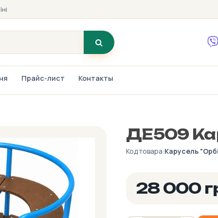
їні
ння
Прайс-лист
Контакты
ДЕ509 Ка
Код товара:
Карусель "Орб
28 000 г