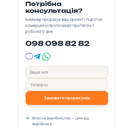
Потрібна
консультація?
Інженер прорахує ваш проєкт і підготує
комерційну пропозицію протягом 1
робочого дня.
098 098 82 82
Замовити прорахунок
Власне виробництво — ціни від
виробника