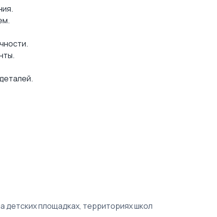
ния.
ем.
чности.
нты.
деталей.
а детских площадках, территориях школ